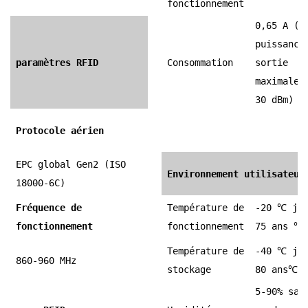
fonctionnement
0,65 A (à
puissance
paramètres RFID
Consommation
sortie
maximale 
30 dBm)
Protocole aérien
EPC global Gen2 (ISO
Environnement utilisateur
18000-6C)
Fréquence de
Température de
-20
℃
ju
fonctionnement
fonctionnement
75 ans
℃
Température de
-40
℃
ju
860-960 MHz
stockage
80 ans
℃
5-90% san