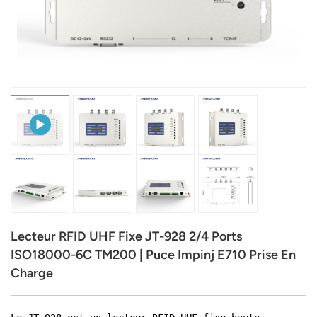
عربي
日语
한국어
Türk
Ελληνικά
Melayu
Polski
Lecteur RFID UHF Fixe JT-928 2/4 Ports
แบบไทย
ISO18000-6C TM200 | Puce Impinj E710 Prise En
Charge
Tiếng Việt
Indonesia