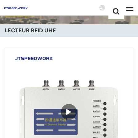
Choose Your
+86 -18681515767
Language(Fran
LECTEUR RFID UHF
English
Français
Deutsch
Русский
Italiano
Español
Português
Nederland