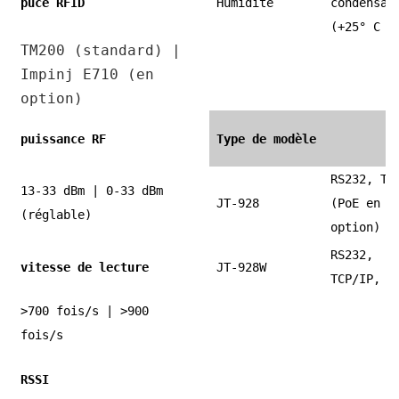
puce RFID
Humidité
condensat
(+25° C )
TM200 (standard) |
Impinj E710 (en
option)
puissance RF
Type de modèle
RS232, TC
13-33 dBm | 0-33 dBm
JT-928
(PoE en
(réglable)
option)
RS232,
vitesse de lecture
JT-928W
TCP/IP, W
>700 fois/s | >900
fois/s
RSSI