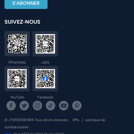
norsk
SUIVEZ-NOUS
magyar
WhatsApp
LIEN
YouTube
Facebook
© JTSPEEDWORK Tous droits réservés .
XML
|
politique de
confidentialité