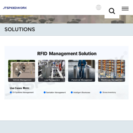
Choose Your
+86 -18681515767
Language(Fran
SOLUTIONS
English
Français
Deutsch
Русский
Italiano
Español
Português
Nederland