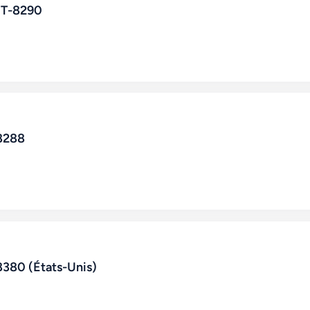
JT-8290
8288
8380 (États-Unis)