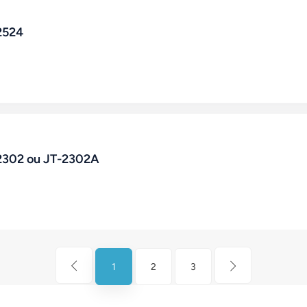
2524
-2302 ou JT-2302A
1
2
3