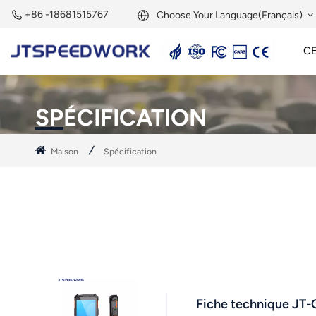
+86 -18681515767
Choose Your Language(Français)
CE
English
Lecteur Actif 2,45 GHz
Étiquette Active 2,45 GHz
Module RFID 2,45 GHz
Français
SPÉCIFICATION
Deutsch
Maison
Spécification
Русский
Italiano
Español
Português
Nederland
Fiche technique JT