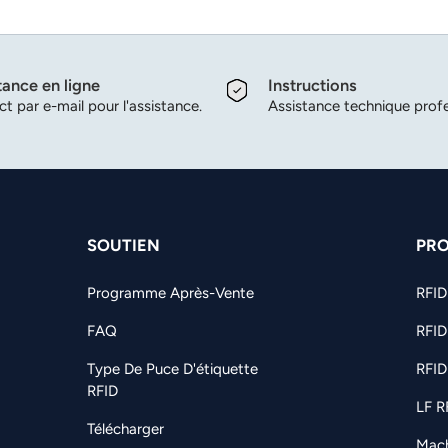
tance en ligne
Instructions
t par e-mail pour l'assistance.
Assistance technique profe
SOUTIEN
PRO
Programme Après-Vente
RFI
FAQ
RFID
Type De Puce D'étiquette
RFID
RFID
LF R
Télécharger
Mach