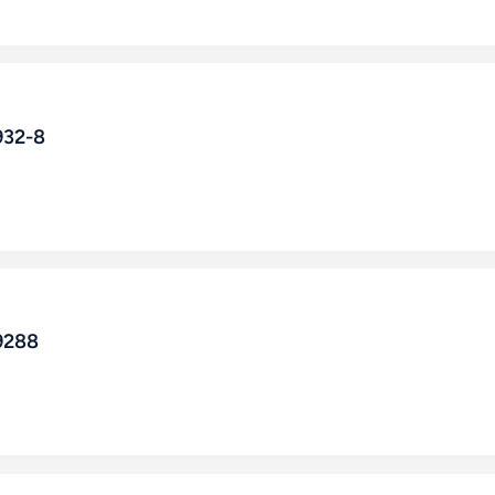
932-8
9288