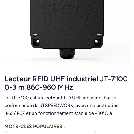
عربي
日语
한국어
Türk
Ελληνικά
Lecteur RFID UHF industriel JT-7100
Melayu
0-3 m 860-960 MHz
Polski
Le JT-7100 est un lecteur RFID UHF industriel haute
แบบไทย
performance de JTSPEEDWORK, avec une protection
IP65/IP67 et un fonctionnement stable de -30°C à
Tiếng Việt
75°C.Doté d'une antenne intégrée de 3 dBi et d'une puce
MOTS-CLÉS POPULAIRES :
RF TM200, il prend en charge le protocole ISO18000-6C,
Indonesia