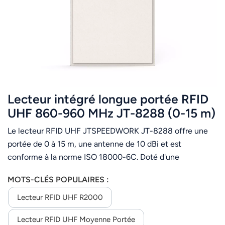
Lecteur intégré longue portée RFID
UHF 860-960 MHz JT-8288 (0-15 m)
Le lecteur RFID UHF JTSPEEDWORK JT-8288 offre une
portée de 0 à 15 m, une antenne de 10 dBi et est
conforme à la norme ISO 18000-6C. Doté d'une
protection contre la foudre de 6 000 V et de multiples
MOTS-CLÉS POPULAIRES :
interfaces, il convient parfaitement aux applications de
contrôle d'accès, de gestion logistique et de véhicules.
Lecteur RFID UHF R2000
Lecteur RFID UHF Moyenne Portée