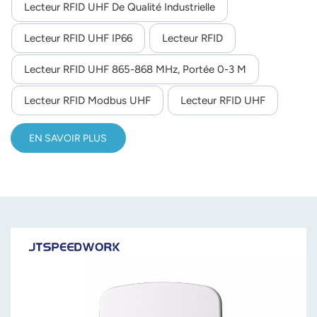
la fréquence 860-960 MHz, la puissance RF réglable de 13
Lecteur RFID UHF De Qualité Industrielle
à 33 dBm, une distance de lecture maximale de 3 m et
norsk
Lecteur RFID UHF IP66
Lecteur RFID
plus de 700 lectures/sec.Il offre une communication
magyar
flexible (RS232/RS485/TCP/IP etc.), une prise en charge
Lecteur RFID UHF 865-868 MHz, Portée 0-3 M
SDK pour le développement secondaire et est idéal pour la
gestion des actifs industriels, le suivi logistique et
Lecteur RFID Modbus UHF
Lecteur RFID UHF
l'automatisation de la production.
EN SAVOIR PLUS