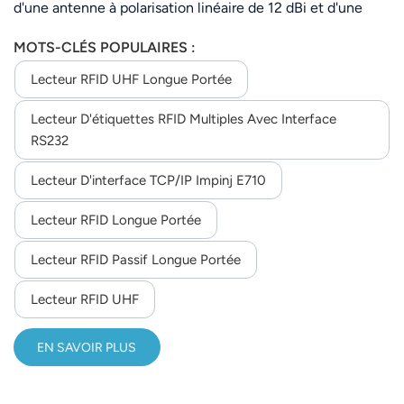
d'une antenne à polarisation linéaire de 12 dBi et d'une
puce Impinj E710/TM200 (en option). Il prend en charge le
MOTS-CLÉS POPULAIRES :
protocole ISO 18000-6C et une fréquence
personnalisable de 860 à 960 MHz, avec une puissance RF
Lecteur RFID UHF Longue Portée
ajustable jusqu'à 33 dBm.Avec une distance de lecture
Lecteur D'étiquettes RFID Multiples Avec Interface
maximale de 30 m et une lecture multi-étiquettes (jusqu'à
RS232
200 étiquettes), il offre une communication flexible
(RS232/TCP/IP/WiFi/4G), une prise en charge SDK pour le
Lecteur D'interface TCP/IP Impinj E710
développement secondaire et un fonctionnement stable
de -40 °C à 65 °C, idéal pour le suivi des actifs extérieurs
Lecteur RFID Longue Portée
et industriels.
Lecteur RFID Passif Longue Portée
Lecteur RFID UHF
EN SAVOIR PLUS