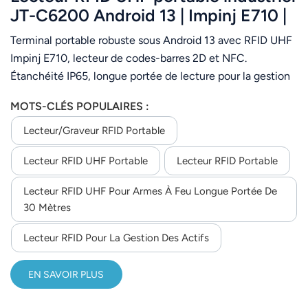
JT-C6200 Android 13 | Impinj E710 |
IP65 | Code-barres 2D | NFC
Terminal portable robuste sous Android 13 avec RFID UHF
Impinj E710, lecteur de codes-barres 2D et NFC.
Étanchéité IP65, longue portée de lecture pour la gestion
des stocks et des actifs.
MOTS-CLÉS POPULAIRES :
Lecteur/graveur RFID Portable
Lecteur RFID UHF Portable
Lecteur RFID Portable
Lecteur RFID UHF Pour Armes À Feu Longue Portée De
30 Mètres
Lecteur RFID Pour La Gestion Des Actifs
EN SAVOIR PLUS