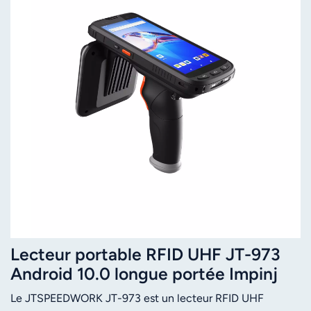
Lecteur portable RFID UHF JT-973
Android 10.0 longue portée Impinj
E710 IP65 NFC Scanner de codes-
Le JTSPEEDWORK JT-973 est un lecteur RFID UHF