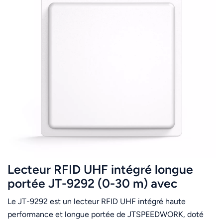
Lecteur RFID UHF intégré longue
portée JT-9292 (0-30 m) avec
lecture multi-étiquettes (860-960
Le JT-9292 est un lecteur RFID UHF intégré haute
MHz)
performance et longue portée de JTSPEEDWORK, doté