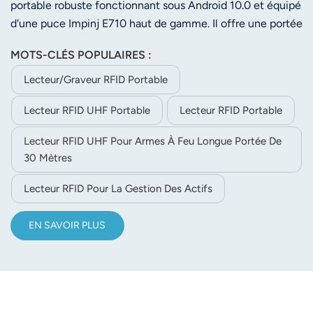
barres 2D
portable robuste fonctionnant sous Android 10.0 et équipé
d'une puce Impinj E710 haut de gamme. Il offre une portée
de lecture jusqu'à 30 m et une identification multi-
MOTS-CLÉS POPULAIRES :
étiquettes stable. Grâce à sa conception étanche à la
poussière et à l'eau (IP65), il s'adapte aux environnements
Lecteur/graveur RFID Portable
industriels complexes. Sa batterie de 9 000 mAh garantit
Lecteur RFID UHF Portable
Lecteur RFID Portable
une autonomie prolongée. Intégrant la lecture de codes-
barres 2D et la technologie NFC, avec une prise en charge
Lecteur RFID UHF Pour Armes À Feu Longue Portée De
complète de la communication réseau, il est parfaitement
30 Mètres
adapté à la gestion des stocks, à la logistique et au suivi
des actifs.
Lecteur RFID Pour La Gestion Des Actifs
EN SAVOIR PLUS