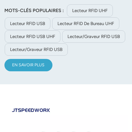
de lecture de 0 à 80 cm. Il permet le traitement par lots
d'étiquettes, le chiffrement/l'autorisation et la mise à jour
MOTS-CLÉS POPULAIRES :
Lecteur RFID UHF
du firmware, propose une sortie multiformat et un kit de
Lecteur RFID USB
Lecteur RFID De Bureau UHF
développement logiciel (SDK) C++/C#/Java/Android pour
le développement secondaire.
Lecteur RFID USB UHF
Lecteur/graveur RFID USB
Lecteur/graveur RFID USB
EN SAVOIR PLUS