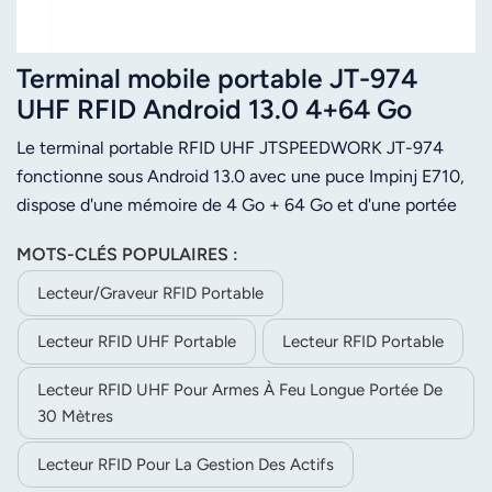
Terminal mobile portable JT-974
UHF RFID Android 13.0 4+64 Go
avec Impinj E710
Le terminal portable RFID UHF JTSPEEDWORK JT-974
fonctionne sous Android 13.0 avec une puce Impinj E710,
dispose d'une mémoire de 4 Go + 64 Go et d'une portée
de lecture de 20 m. Il prend en charge les codes-barres
MOTS-CLÉS POPULAIRES :
2D, la technologie NFC, la communication multiple et une
extension de mémoire jusqu'à 256 Go pour une efficacité
Lecteur/graveur RFID Portable
optimale sur le terrain.
Lecteur RFID UHF Portable
Lecteur RFID Portable
Lecteur RFID UHF Pour Armes À Feu Longue Portée De
30 Mètres
Lecteur RFID Pour La Gestion Des Actifs