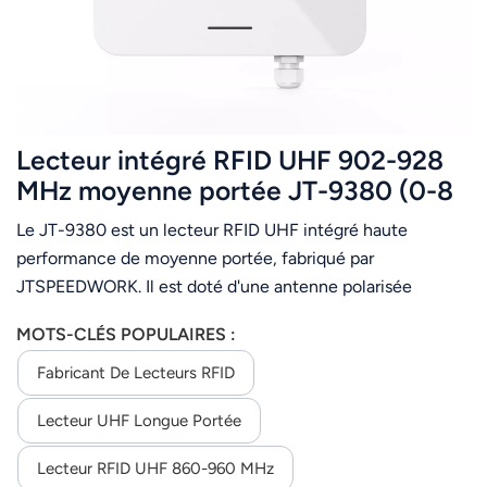
Lecteur intégré RFID UHF 902-928
MHz moyenne portée JT-9380 (0-8
m) - Lecture de plusieurs étiquettes
Le JT-9380 est un lecteur RFID UHF intégré haute
uniquement - Bande de fréquence
performance de moyenne portée, fabriqué par
américaine prise en charge
JTSPEEDWORK. Il est doté d'une antenne polarisée
circulaire intégrée de 8 dBi et d'une puce TM200/Impinj
MOTS-CLÉS POPULAIRES :
E710. Il prend en charge le protocole ISO 18000-6C, une
fréquence personnalisable de 860 à 960 MHz et une
Fabricant De Lecteurs RFID
puissance RF réglable de 0 à 33 dBm.Avec une distance
Lecteur UHF Longue Portée
de lecture maximale de 9 m, plus de 700
lectures/seconde et la lecture multi-étiquettes, il offre
Lecteur RFID UHF 860-960 MHz
une communication flexible (RS232/TCP/IP/WiFi), une