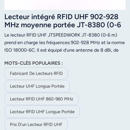
Lecteur intégré RFID UHF 902-928
MHz moyenne portée JT-8380 (0-6
m)
Le lecteur RFID UHF JTSPEEDWORK JT-8380 (0-6 m)
prend en charge les fréquences 902-928 MHz et la norme
ISO 18000-6C. Il est équipé d'une antenne de 8 dBi, de
plusieurs interfaces et résiste à des températures de -40
MOTS-CLÉS POPULAIRES :
°C à 75 °C. Il est utilisé pour le contrôle d'accès, la gestion
d'entrepôts, le commerce de détail et la gestion de
Fabricant De Lecteurs RFID
véhicules.
Lecteur UHF Longue Portée
Lecteur RFID UHF 860-960 MHz
Lecteur RFID UHF Longue Portée
Prix D'un Lecteur RFID UHF