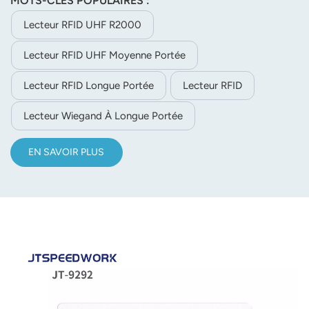
MOTS-CLÉS POPULAIRES :
compatible RS232/TCP/IP/Wi-Fi. Il fonctionne entre -40
°C et 75 °C et convient aux applications logistiques, au
Lecteur RFID UHF R2000
contrôle d'accès, etc.
Lecteur RFID UHF Moyenne Portée
Lecteur RFID Longue Portée
Lecteur RFID
Lecteur Wiegand À Longue Portée
EN SAVOIR PLUS