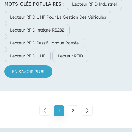
Il excelle dans la gestion des véhicules, la logistique, les
MOTS-CLÉS POPULAIRES :
Lecteur RFID Industriel
douanes et la production grâce à une lecture stable des
Lecteur RFID UHF Pour La Gestion Des Véhicules
étiquettes individuelles.
Lecteur RFID Intégré RS232
Lecteur RFID Passif Longue Portée
Lecteur RFID UHF
Lecteur RFID
EN SAVOIR PLUS
1
2