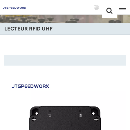
Choose Your
+86 -18681515767
Language(Fran
LECTEUR RFID UHF
English
Français
Deutsch
Русский
Italiano
Español
Português
Nederland