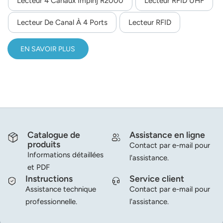
Lecteur 4 Canaux Impinj R2000
Lecteur RFID UHF
commande et déclenchement, les interfaces
norsk
RS232/TCP/IP/Wi-Fi (JT-928W) et une alimentation de 9
Lecteur De Canal À 4 Ports
Lecteur RFID
à 24 V CC. Fabriqué en alliage d'aluminium, il dispose de 2
magyar
entrées de déclenchement et de 2 sorties relais, de la
EN SAVOIR PLUS
prise en charge RSSI et d'un kit de développement logiciel
(SDK) multilingue pour le développement d'applications. Il
est idéal pour la logistique, la gestion d'actifs et les
transports intelligents.
Catalogue de
Assistance en ligne
produits
Contact par e-mail pour
Informations détaillées
l'assistance.
et PDF
Instructions
Service client
Assistance technique
Contact par e-mail pour
professionnelle.
l'assistance.