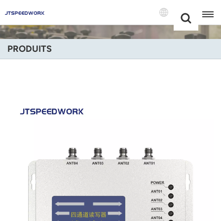
Choose Your
+86 -18681515767
Language(Fran
PRODUITS
English
Français
Deutsch
Русский
Italiano
Español
Português
Nederland