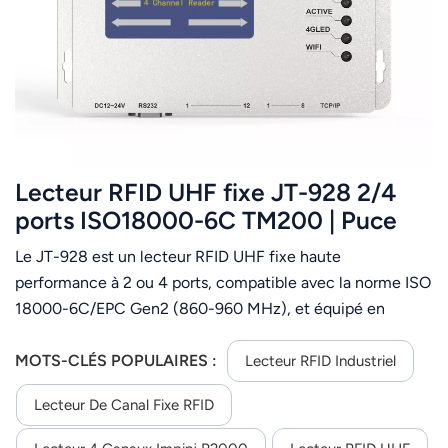
عربي
日语
한국어
Türk
Lecteur RFID UHF fixe JT-928 2/4
Ελληνικά
ports ISO18000-6C TM200 | Puce
Impinj E710 prise en charge
Le JT-928 est un lecteur RFID UHF fixe haute
Melayu
performance à 2 ou 4 ports, compatible avec la norme ISO
Polski
18000-6C/EPC Gen2 (860-960 MHz), et équipé en
option de puces Impinj E710 ou TM standard. Il offre une
แบบไทย
puissance RF réglable de 0 à 33 dBm, une vitesse de
MOTS-CLÉS POPULAIRES :
Lecteur RFID Industriel
lecture supérieure à 900 lectures par seconde, 4 ports
Tiếng Việt
Lecteur De Canal Fixe RFID
d'antenne TNC femelles et la lecture multi-étiquettes. Ce
lecteur prend en charge les modes automatique,
Indonesia