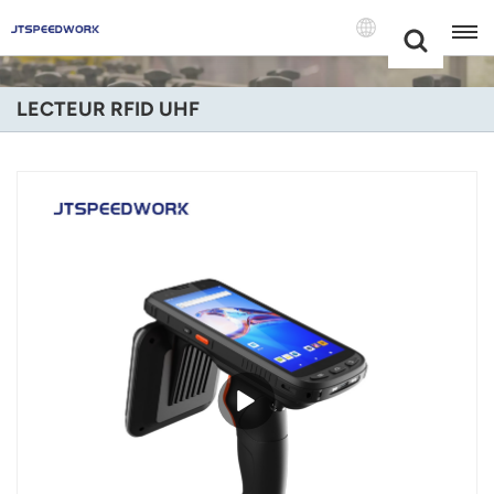
Choose Your
+86 -18681515767
Language(Fran
LECTEUR RFID UHF
English
Français
Deutsch
Русский
Italiano
Español
Português
Nederland