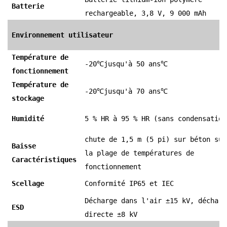
Batterie
rechargeable, 3,8 V, 9 000 mAh
Environnement utilisateur
Température de
-20
℃
jusqu'à 50 ans
℃
fonctionnement
Température de
-20
℃
jusqu'à 70 ans
℃
stockage
Humidité
5 % HR à 95 % HR (sans condensation
chute de 1,5 m (5 pi) sur béton sur
Baisse
la plage de températures de
Caractéristiques
fonctionnement
Scellage
Conformité IP65 et IEC
Décharge dans l'air ±15 kV, décharg
ESD
directe ±8 kV