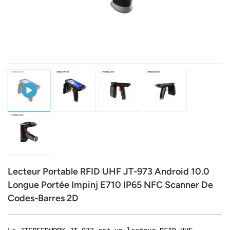
عربي
日语
한국어
Türk
Ελληνικά
Melayu
Polski
Lecteur Portable RFID UHF JT-973 Android 10.0
แบบไทย
Longue Portée Impinj E710 IP65 NFC Scanner De
Codes-Barres 2D
Tiếng Việt
Indonesia