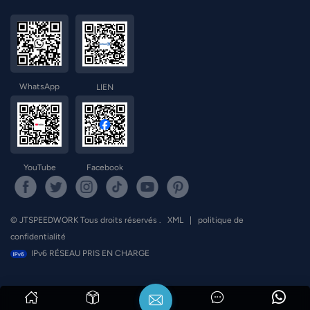
WhatsApp
LIEN
YouTube
Facebook
© JTSPEEDWORK Tous droits réservés .
XML
|
politique de
confidentialité
IPv6 RÉSEAU PRIS EN CHARGE