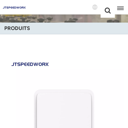
Choose Your
+86 -18681515767
Language(Fran
PRODUITS
English
Français
Deutsch
Русский
Italiano
Español
Português
Nederland