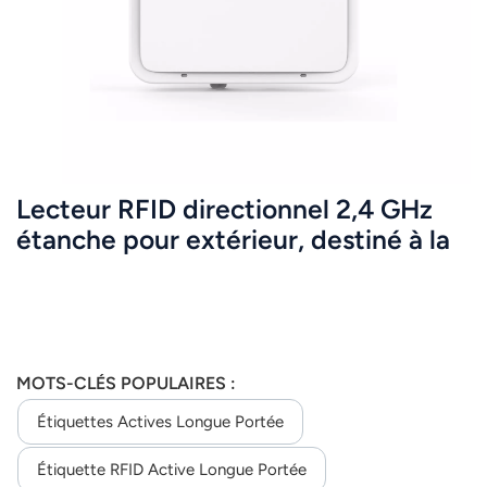
عربي
日语
한국어
Türk
Lecteur RFID directionnel 2,4 GHz
Ελληνικά
étanche pour extérieur, destiné à la
gestion de véhicules JT-Y2423
Melayu
Polski
แบบไทย
MOTS-CLÉS POPULAIRES :
Étiquettes Actives Longue Portée
Tiếng Việt
Étiquette RFID Active Longue Portée
Indonesia