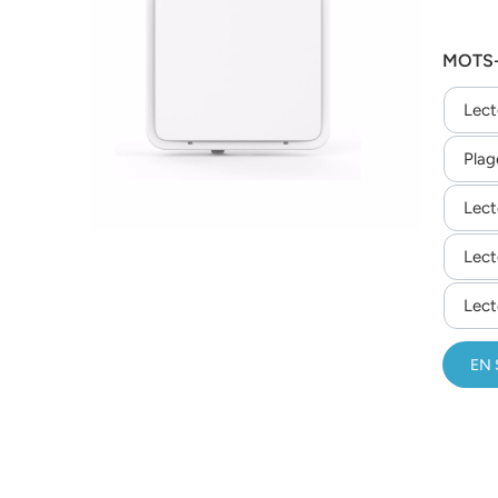
عربي
MOTS-
日语
Lect
한국어
Plag
Türk
Lect
Ελληνικά
Lect
Melayu
Lect
Polski
EN 
แบบไทย
Tiếng Việt
Indonesia