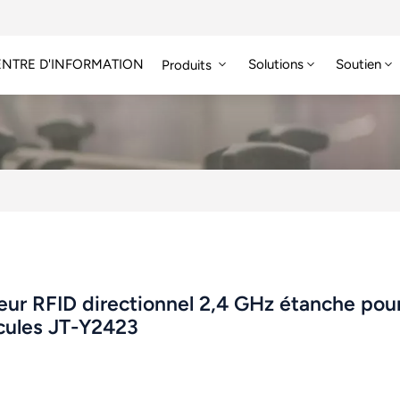
NTRE D'INFORMATION
Solutions
Soutien
Produits
Étiquette RFID HF/NFC
eur RFID directionnel 2,4 GHz étanche pour 
cules JT-Y2423