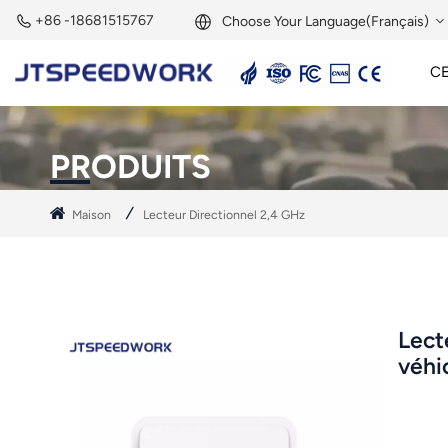
+86 -18681515767
Choose Your Language(Français)
CE
English
Lecteur Actif 2,45 GHz
Étiquette Active 2,45 GHz
Module RFID 2,45 GHz
Français
PRODUITS
Deutsch
Maison
Lecteur Directionnel 2,4 GHz
Русский
Italiano
Español
Lect
véhi
Português
Nederland