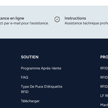
tance en ligne
Instructions
t par e-mail pour l'assistance.
Assistance technique profe
SOUTIEN
PRO
Programme Après-Vente
RFI
FAQ
RFID
Type De Puce D'étiquette
RFID
RFID
LF R
Télécharger
Mach