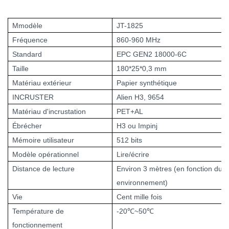
M
modèle
JT-1825
Fréquence
860-960 MHz
Standard
EPC GEN2 18000-6C
Taille
180*25*0,3 mm
Matériau extérieur
Papier synthétique
INCRUSTER
Alien H3, 9654
Matériau d'incrustation
PET+AL
Ébrécher
H3 ou Impinj
Mémoire utilisateur
512 bits
Modèle opérationnel
Lire/écrire
Distance de lecture
Environ 3 mètres (en fonction du l
environnement)
Vie
Cent mille fois
Température de
-20
℃
~50
℃
fonctionnement