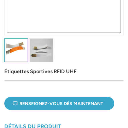
عربي
日语
한국어
Türk
Ελληνικά
Étiquettes Sportives RFID UHF
Melayu
Polski
แบบไทย
RENSEIGNEZ-VOUS DÈS MAINTENANT
Tiếng Việt
Indonesia
DÉTAILS DU PRODUIT