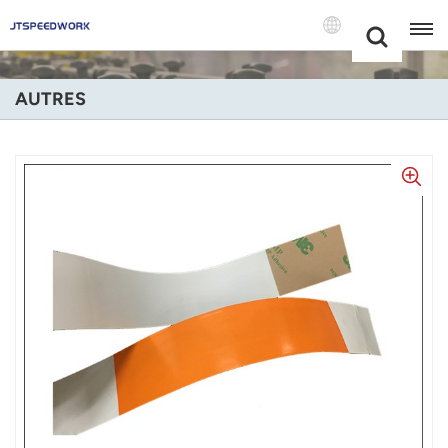
Choose Your
+86 -18681515767
Language(Fran
AUTRES
English
Français
Deutsch
Русский
Italiano
Español
Português
Nederland