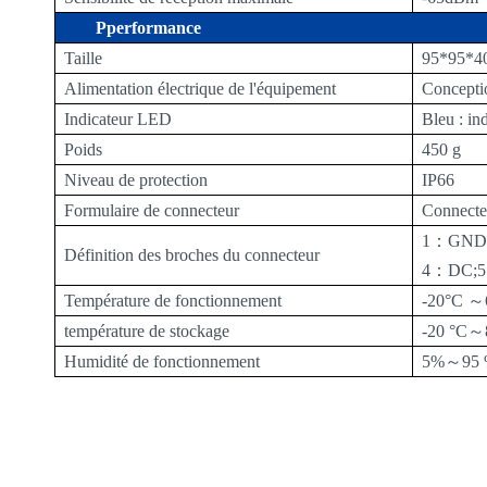
P
performance
Taille
95*95*4
Alimentation électrique de l'équipement
Conceptio
Indicateur LED
Bleu : ind
Poids
450 g
Niveau de protection
IP6
6
Formulaire de connecteur
Connecte
1
：
GND
Définition des broches du connecteur
4
：
DC
;
5
Température de fonctionnement
-20°C
～
température de stockage
-20 °C
～
Humidité de fonctionnement
5%
～
95