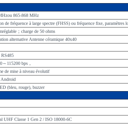
8MH
z
ou 865-868 MHz
n de fréquence à large spectre (FHSS) ou fréquence fixe, paramètres lo
m
réglable
；
charge de 50 ohms
ation alternative
Antenne céramique 40x40
 RS485
0
～
115200 bps
，
 de mise à niveau évolutif
, Android
ED (bleu, rouge), buzzer
l UHF Classe 1 Gen 2 / ISO 18000-6C