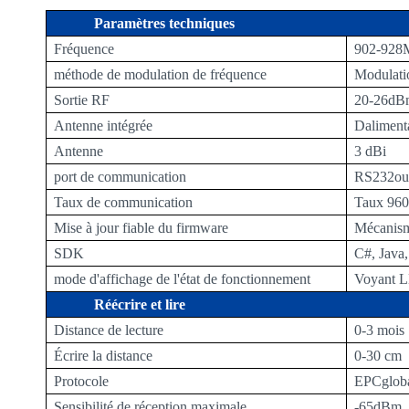
norsk
Paramètres techniques
Fréquence
902-92
magyar
méthode de modulation de fréquence
Modulatio
Sortie RF
20-
26
dB
Antenne intégrée
D
aliment
Antenne
3 dBi
port de communication
RS232
ou
Taux de communication
Taux
960
Mise à jour fiable du firmware
Mécanisme
SDK
C#, Java
mode d'affichage de l'état de fonctionnement
Voyant L
Réécrire et lire
Distance de lecture
0-3 mois
Écrire la distance
0-30 cm
Protocole
EPCgloba
Sensibilité de réception maximale
-
65
dBm