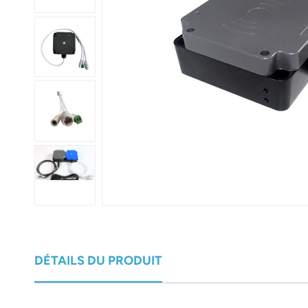
عربي
日语
한국어
Türk
Ελληνικά
Melayu
Polski
แบบไทย
DÉTAILS DU PRODUIT
Tiếng Việt
Indonesia