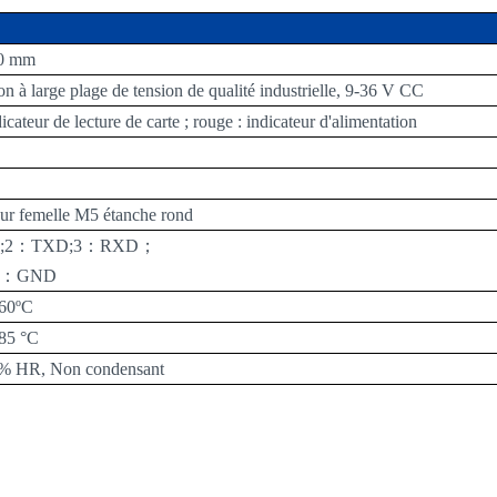
0 mm
n à large plage de tension de qualité industrielle, 9-36 V CC
icateur de lecture de carte ; rouge : indicateur d'alimentation
ur femelle M5 étanche rond
;
2
：
TXD
;
3
：
RXD
；
：
GND
60ºC
85 °C
 % HR,
Non condensant