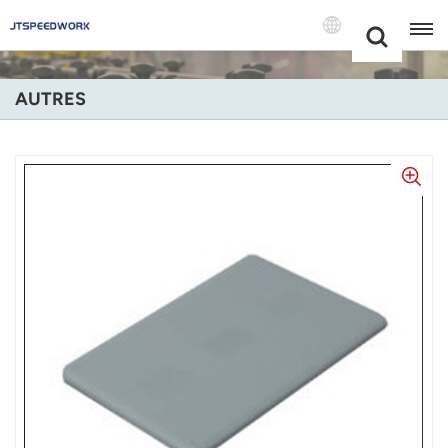
Choose Your
+86 -18681515767
Language(Fran
AUTRES
English
Français
Deutsch
Русский
Italiano
Español
Português
Nederland