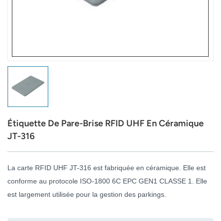
عربي
日语
한국어
Türk
Ελληνικά
Étiquette De Pare-Brise RFID UHF En Céramique
Melayu
JT-316
Polski
La carte RFID UHF JT-316 est fabriquée en céramique. Elle est
แบบไทย
conforme au protocole ISO-1800 6C EPC GEN1 CLASSE 1. Elle
est largement utilisée pour la gestion des parkings.
Tiếng Việt
Indonesia