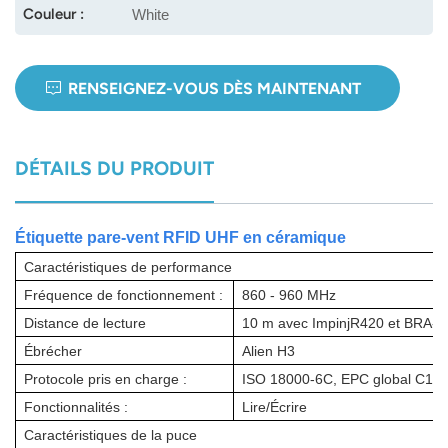
Couleur :
White
norsk
magyar
RENSEIGNEZ-VOUS DÈS MAINTENANT
DÉTAILS DU PRODUIT
Étiquette pare-vent RFID UHF en céramique
Caractéristiques de performance
Fréquence de fonctionnement :
860 - 960 MHz
Distance de lecture
10 m avec ImpinjR420 et BRA-
Ébrécher
Alien H3
Protocole pris en charge :
ISO 18000-6C, EPC global C1G
Fonctionnalités :
Lire/Écrire
Caractéristiques de la puce