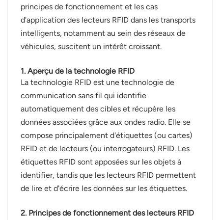
principes de fonctionnement et les cas
عربي
d'application des lecteurs RFID dans les transports
intelligents, notamment au sein des réseaux de
日语
véhicules, suscitent un intérêt croissant.
한국어
1. Aperçu de la technologie RFID
La technologie RFID est une technologie de
Türk
communication sans fil qui identifie
Ελληνικά
automatiquement des cibles et récupère les
données associées grâce aux ondes radio. Elle se
Melayu
compose principalement d'étiquettes (ou cartes)
RFID et de lecteurs (ou interrogateurs) RFID. Les
Polski
étiquettes RFID sont apposées sur les objets à
แบบไทย
identifier, tandis que les lecteurs RFID permettent
de lire et d'écrire les données sur les étiquettes.
Tiếng Việt
2. Principes de fonctionnement des lecteurs RFID
Indonesia