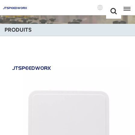
Choose Your
+86 -18681515767
Language(Fran
PRODUITS
English
Français
Deutsch
Русский
Italiano
Español
Português
Nederland