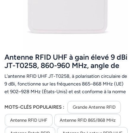
عربي
日语
한국어
Türk
Antenne RFID UHF à gain élevé 9 dBi
Ελληνικά
JT-T0258, 860-960 MHz, angle de
faisceau de 70°, JTSPEEDWORK
L'antenne RFID UHF JT-T0258, à polarisation circulaire de
Melayu
9 dBi, fonctionne sur les fréquences 865–868 MHz (UE)
Polski
et 902–928 MHz (États-Unis) et est conforme à la norme
ISO 18000-6C. Elle présente une ouverture de faisceau de
แบบไทย
70°, un ROS ≤ 1,3, une impédance de 50 Ω et un
MOTS-CLÉS POPULAIRES :
Grande Antenne RFID
connecteur femelle de type N. Logée dans un boîtier en
Tiếng Việt
Antenne RFID UHF
Antenne RFID 865/868 MHz
aluminium et ABS (258 × 258 × 36 mm, 0,9 kg), elle
résiste à des températures de -40 °C à +85 °C, ce qui la
Indonesia