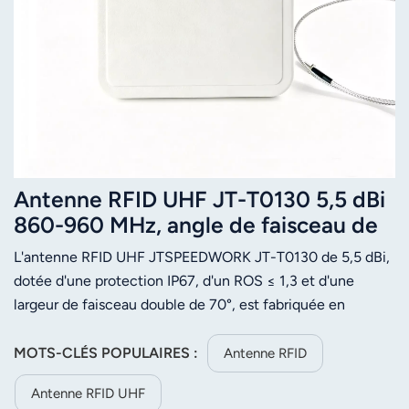
Antenne RFID UHF JT-T0130 5,5 dBi
860-960 MHz, angle de faisceau de
70°, pour la gestion d'actifs
L'antenne RFID UHF JTSPEEDWORK JT-T0130 de 5,5 dBi,
dotée d'une protection IP67, d'un ROS ≤ 1,3 et d'une
largeur de faisceau double de 70°, est fabriquée en
aluminium. Elle excelle dans la gestion d'actifs grâce à sa
grande adaptabilité environnementale et sa facilité
MOTS-CLÉS POPULAIRES :
Antenne RFID
d'installation.
Antenne RFID UHF