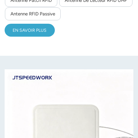
Antenne Patch RFID
Antenne De Lecteur RFID UHF
rend idéale pour les applications RFID industrielles et
norsk
extérieures exigeantes.
Antenne RFID Passive
magyar
EN SAVOIR PLUS