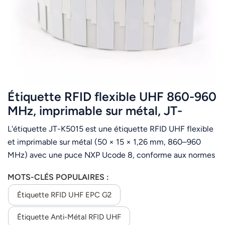
عربي
日语
한국어
Türk
Étiquette RFID flexible UHF 860-960
Ελληνικά
MHz, imprimable sur métal, JT-
K5015, 50 x 15 x 1,26 mm
L'étiquette JT-K5015 est une étiquette RFID UHF flexible
Melayu
et imprimable sur métal (50 × 15 × 1,26 mm, 860–960
Polski
MHz) avec une puce NXP Ucode 8, conforme aux normes
EPC C1G2 et ISO 18000-6C. Elle fonctionne de manière
แบบไทย
MOTS-CLÉS POPULAIRES :
fiable sur les surfaces métalliques et liquides, s'adapte aux
surfaces courbes, prend en charge l'impression thermique
Étiquette RFID UHF EPC G2
Tiếng Việt
et est idéale pour le suivi des actifs, la logistique et la
Étiquette Anti-Métal RFID UHF
gestion industrielle.
Indonesia