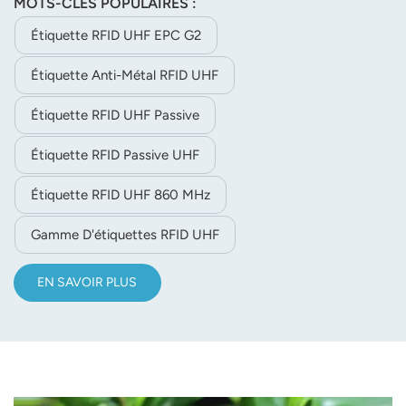
MOTS-CLÉS POPULAIRES :
PET blanc, une forte adhérence, une excellente
imprimabilité, une large résistance aux températures
Étiquette RFID UHF EPC G2
élevées et est idéale pour le suivi des actifs, la gestion des
Étiquette Anti-Métal RFID UHF
outils et les surfaces métalliques étroites.
Étiquette RFID UHF Passive
Étiquette RFID Passive UHF
Étiquette RFID UHF 860 MHz
Gamme D'étiquettes RFID UHF
EN SAVOIR PLUS