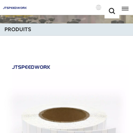
Choose Your
+86 -18681515767
Language(Fran
PRODUITS
English
Français
Deutsch
Русский
Italiano
Español
Português
Nederland