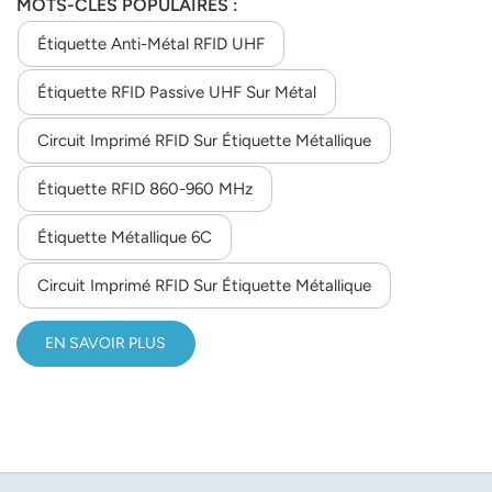
MOTS-CLÉS POPULAIRES :
environnementales extrêmes.
Étiquette Anti-Métal RFID UHF
Étiquette RFID Passive UHF Sur Métal
Circuit Imprimé RFID Sur Étiquette Métallique
Étiquette RFID 860-960 MHz
Étiquette Métallique 6C
Circuit Imprimé RFID Sur Étiquette Métallique
EN SAVOIR PLUS